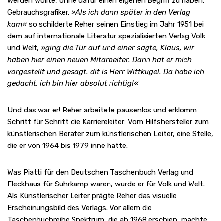
werden wollte, ohne dafür einen eigenen Begriff zu haben:
Gebrauchsgrafiker.
»Als ich dann später in den Verlag
kam«
so schilderte Reher seinen Einstieg im Jahr 1951 bei
dem auf internationale Literatur spezialisierten Verlag Volk
und Welt,
»ging die Tür auf und einer sagte, Klaus, wir
haben hier einen neuen Mitarbeiter. Dann hat er mich
vorgestellt und gesagt, dit is Herr Wittkugel. Da habe ich
gedacht, ich bin hier absolut richtig!«
Und das war er! Reher arbeitete pausenlos und erklomm
Schritt für Schritt die Karriereleiter: Vom Hilfshersteller zum
künstlerischen Berater zum künstlerischen Leiter, eine Stelle,
die er von 1964 bis 1979 inne hatte.
Was Piatti für den Deutschen Taschenbuch Verlag und
Fleckhaus für Suhrkamp waren, wurde er für Volk und Welt.
Als Künstlerischer Leiter prägte Reher das visuelle
Erscheinungsbild des Verlags. Vor allem die
Taschenbuchreihe Spektrum, die ab 1968 erschien, machte